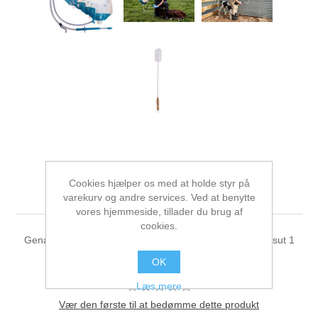
38-6106 Antahi Trusti
Cookies hjælper os med at holde styr på
Colostrum start sæt
varekurv og andre services. Ved at benytte
vores hjemmeside, tillader du brug af
cookies.
Genanvendelig colostrum 4 colostrum 1 Trusti sonde 1 sut 1
børste
OK
Læs mere
Vær den første til at bedømme dette produkt