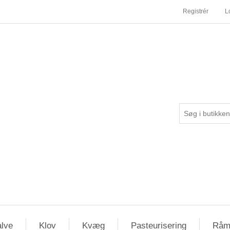
Registrér
L
lve
Klov
Kvæg
Pasteurisering
Råm