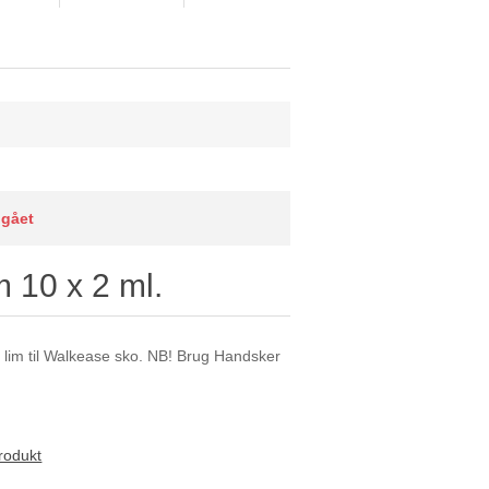
dgået
 10 x 2 ml.
j lim til Walkease sko. NB! Brug Handsker
rodukt