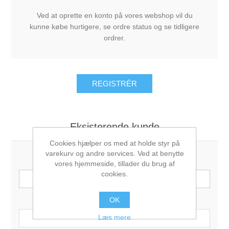
Ved at oprette en konto på vores webshop vil du
kunne købe hurtigere, se ordre status og se tidligere
ordrer.
Eksisterende kunde
Cookies hjælper os med at holde styr på
varekurv og andre services. Ved at benytte
E-mail:
vores hjemmeside, tillader du brug af
cookies.
Password:
OK
Læs mere