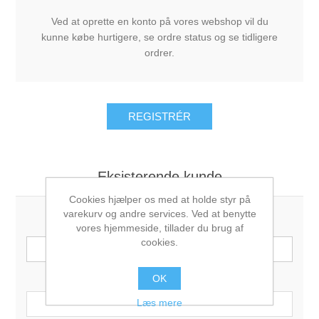
Ved at oprette en konto på vores webshop vil du
kunne købe hurtigere, se ordre status og se tidligere
ordrer.
Eksisterende kunde
Cookies hjælper os med at holde styr på
varekurv og andre services. Ved at benytte
E-mail:
vores hjemmeside, tillader du brug af
cookies.
Password:
OK
Læs mere