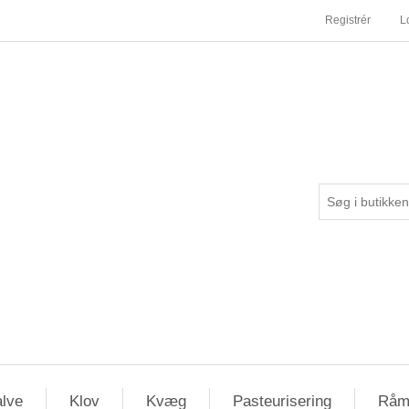
Registrér
L
lve
Klov
Kvæg
Pasteurisering
Råm