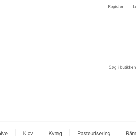
Registrér
L
lve
Klov
Kvæg
Pasteurisering
Råm