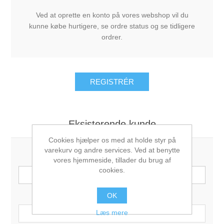
Ved at oprette en konto på vores webshop vil du
kunne købe hurtigere, se ordre status og se tidligere
ordrer.
Eksisterende kunde
Cookies hjælper os med at holde styr på
varekurv og andre services. Ved at benytte
E-mail:
vores hjemmeside, tillader du brug af
cookies.
Password:
OK
Læs mere