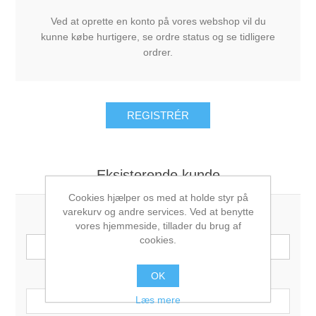
Ved at oprette en konto på vores webshop vil du
kunne købe hurtigere, se ordre status og se tidligere
ordrer.
Eksisterende kunde
Cookies hjælper os med at holde styr på
varekurv og andre services. Ved at benytte
E-mail:
vores hjemmeside, tillader du brug af
cookies.
Password:
OK
Læs mere