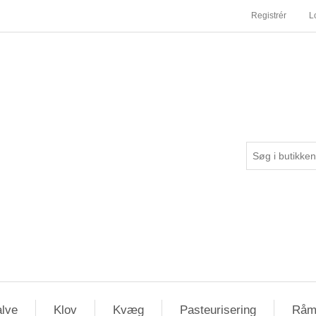
Registrér
L
lve
Klov
Kvæg
Pasteurisering
Råm