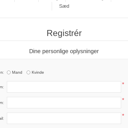
Sæd
Registrér
Dine personlige oplysninger
n:
Mand
Kvinde
*
n:
*
vn:
*
il: