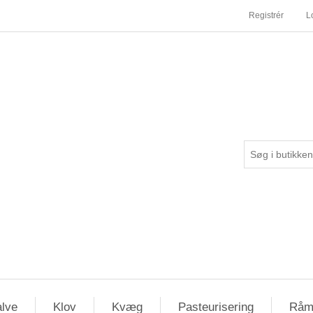
Registrér
L
lve
Klov
Kvæg
Pasteurisering
Råm