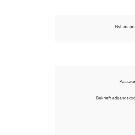
Nyhedsbre
Passwor
Bekræft adgangskod