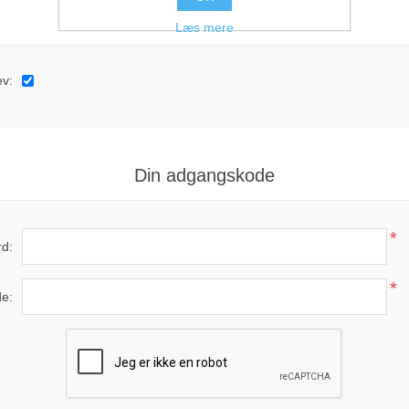
Mulgiheder
Læs mere
v:
Din adgangskode
*
d:
*
e: