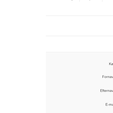
Kø
Fornav
Efterna
E-ma