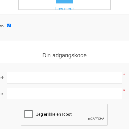
Mulgiheder
Læs mere
v:
Din adgangskode
*
d:
*
e: