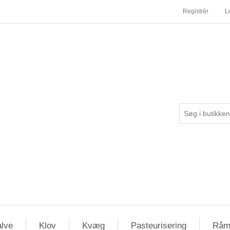
Registrér
L
lve
Klov
Kvæg
Pasteurisering
Råm