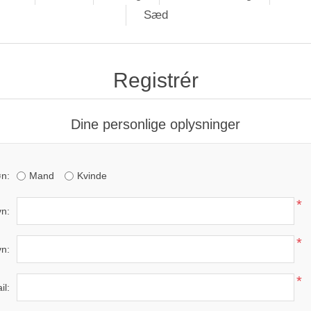
Sæd
Registrér
Dine personlige oplysninger
n:
Mand
Kvinde
*
n:
*
vn:
*
il: