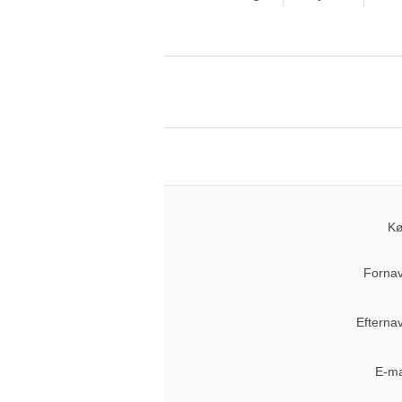
Kø
Fornav
Efterna
E-ma