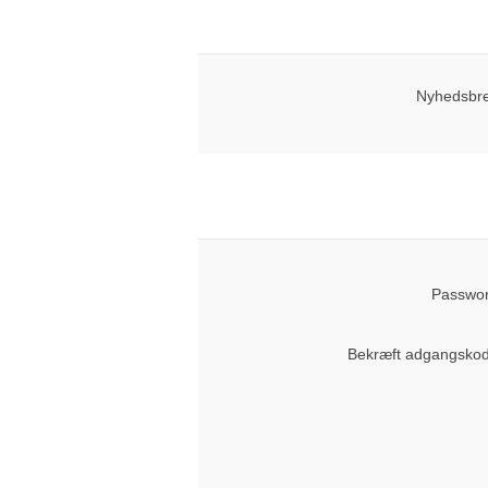
Nyhedsbre
Passwor
Bekræft adgangskod