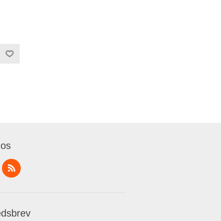
 os
dsbrev