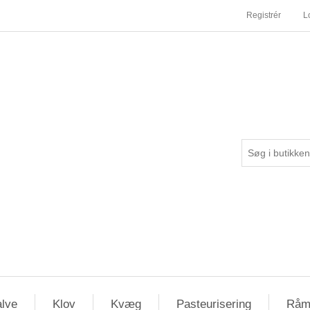
Registrér
L
lve
Klov
Kvæg
Pasteurisering
Råm