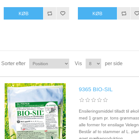
Sorter efter
Vis
per side
9365 BIO-SIL
Ensileringsmiddel tilladt til 
med 1 gram pr. tons grønmasse
alle former for ensilage Velegne
Består af to stammer af L. pla
øget mælkeproduktion.