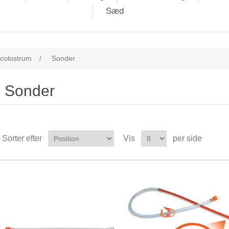
Sæd
l colostrum
/
Sonder
Sonder
Sorter efter
Vis
per side