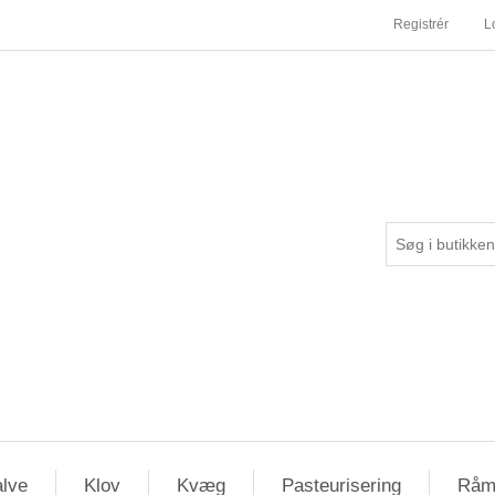
Registrér
L
lve
Klov
Kvæg
Pasteurisering
Råm